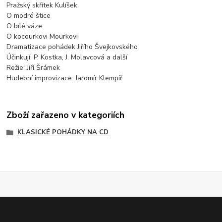
Pražský skřítek Kulíšek
O modré štice
O bílé váze
O kocourkovi Mourkovi
Dramatizace pohádek Jiřího Švejkovského
Účinkují: P. Kostka, J. Molavcová a další
Režie: Jiří Šrámek
Hudební improvizace: Jaromír Klempíř
Zboží zařazeno v kategoriích
KLASICKÉ POHÁDKY NA CD