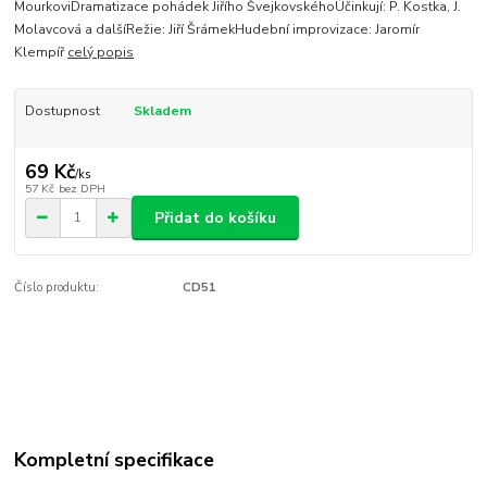
MourkoviDramatizace pohádek Jiřího ŠvejkovskéhoÚčinkují: P. Kostka, J.
Molavcová a dalšíRežie: Jiří ŠrámekHudební improvizace: Jaromír
Klempíř
celý popis
Dostupnost
Skladem
69 Kč
/
ks
57 Kč
bez DPH
Přidat do košíku
Číslo produktu:
CD51
Kompletní specifikace