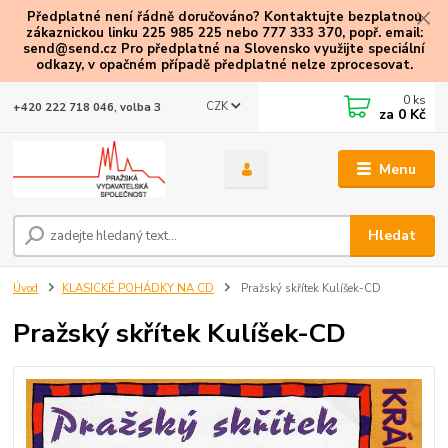
Předplatné není řádně doručováno? Kontaktujte bezplatnou
zákaznickou linku 225 985 225 nebo 777 333 370, popř. email:
send@send.cz Pro předplatné na Slovensko využijte speciální
odkazy
, v opačném případě předplatné nelze zprocesovat.
0
ks
CZK
+420 222 718 046, volba 3
za
0 Kč
Menu
Hledat
Úvod
KLASICKÉ POHÁDKY NA CD
Pražský skřítek Kulíšek-CD
Pražský skřítek Kulíšek-CD