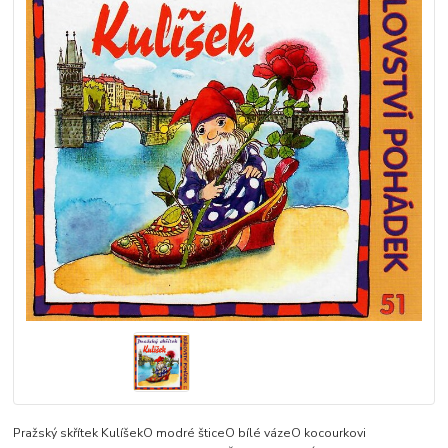
Pražský skřítek KulíšekO modré šticeO bílé vázeO kocourkovi