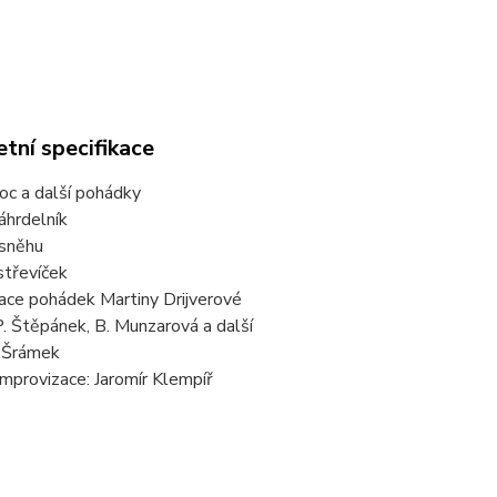
tní specifikace
oc a další pohádky
áhrdelník
 sněhu
střevíček
ace pohádek Martiny Drijverové
 P. Štěpánek, B. Munzarová a další
ří Šrámek
mprovizace: Jaromír Klempíř