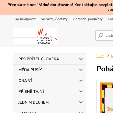
Předplatné není řádně doručováno? Kontaktujte bezplatn
sp
Jak nakupovat
Nejčastější dotazy
Obchodní podmínky
Kon
Úvod
PES PŘÍTEL ČLOVĚKA
Pohá
MÉĎA PUSÍK
ONA VÍ
PŘÍSNĚ TAJNÉ
JEDNÍM DECHEM