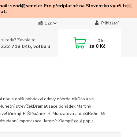
mail: send@send.cz Pro předplatné na Slovensko využijte
at.
Přihlášení
CZK
 si rady? Zavolejte.
0
ks
za
0 Kč
 222 718 046, volba 3
í noc a další pohádkyLedový náhrdelníkDívka ve
luneční střevíčekDramatizace pohádek Martiny
ovéÚčinkují: P. Štěpánek, B. Munzarová a dalšíRežie: Jiří
Hudební improvizace: Jaromír Klempíř
celý popis