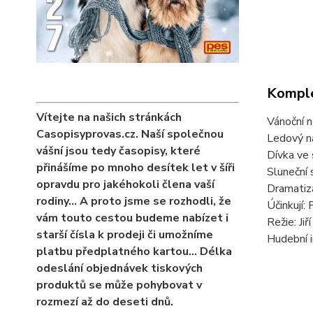
Komple
Vítejte na našich stránkách
Vánoční n
Casopisyprovas.cz. Naší společnou
Ledový n
vášní jsou tedy časopisy, které
Dívka ve
přinášíme po mnoho desítek let v šíři
Sluneční 
opravdu pro jakéhokoli člena vaší
Dramatiz
rodiny… A proto jsme se rozhodli, že
Účinkují:
vám touto cestou budeme nabízet i
Režie: Ji
starší čísla k prodeji či umožníme
Hudební i
platbu předplatného kartou... Délka
odeslání objednávek tiskových
produktů se může pohybovat v
rozmezí až do deseti dnů.