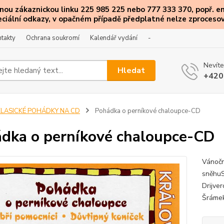
ou zákaznickou linku 225 985 225 nebo 777 333 370, popř. e
eciální
odkazy
, v opačném případě předplatné nelze zprocesov
takty
Ochrana soukromí
Kalendář vydání
-
Nevíte
Hledat
+420
KLASICKÉ POHÁDKY NA CD
Pohádka o perníkové chaloupce-CD
dka o perníkové chaloupce-CD
Vánočn
sněhuS
Drijver
Šrámek