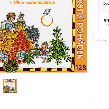
Dos
69
57 
Číslo p