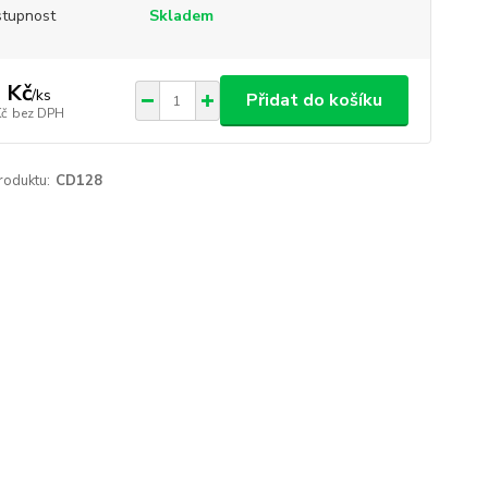
tupnost
Skladem
 Kč
/
ks
Přidat do košíku
Kč
bez DPH
roduktu:
CD128