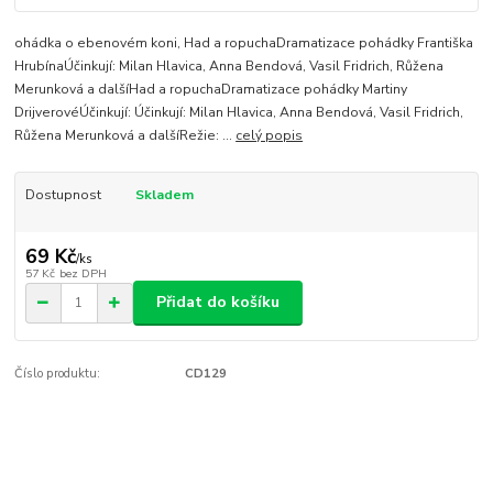
ohádka o ebenovém koni, Had a ropuchaDramatizace pohádky Františka
HrubínaÚčinkují: Milan Hlavica, Anna Bendová, Vasil Fridrich, Růžena
Merunková a dalšíHad a ropuchaDramatizace pohádky Martiny
DrijverovéÚčinkují: Účinkují: Milan Hlavica, Anna Bendová, Vasil Fridrich,
Růžena Merunková a dalšíRežie: ...
celý popis
Dostupnost
Skladem
69 Kč
/
ks
57 Kč
bez DPH
Přidat do košíku
Číslo produktu:
CD129