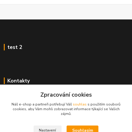
test 2
Kontakty
Zákaznická podpora
Zpracování cookies
+420 222 718 046, volba 3
Náš e-shop a partneři potřebují Váš
souhlas
s použitím souborů
cookies, aby Vám mohli zobrazovat informace týkající se Vašich
obchod@casopisyprovas.cz
zájmů.
Souhlasím
Nastavení