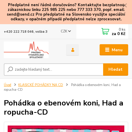
Předplatné není řádně doručováno? Kontaktujte bezplatnou
zákaznickou linku 225 985 225 nebo 777 333 370, popř. email:
send@send.cz Pro předplatné na Slovensko využijte speciální
odkazy
, v opačném případě předplatné nelze zprocesovat.
0
ks
CZK
+420 222 718 046, volba 3
za
0 Kč
Menu
Hledat
Úvod
KLASICKÉ POHÁDKY NA CD
Pohádka o ebenovém koni, Had a
ropucha-CD
Pohádka o ebenovém koni, Had a
ropucha-CD