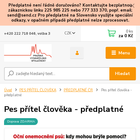
Předplatné není řádně doručováno? Kontaktujte bezplatnou
zákaznickou linku 225 985 225 nebo 777 333 370, popř. email:
send@send.cz Pro předplatné na Slovensko využijte speciální
odkazy
, v opačném případě předplatné nelze zprocesovat.
0
ks
CZK
+420 222 718 046, volba 3
za
0 Kč
Menu
Hledat
Úvod
PES PŘÍTEL ČLOVĚKA
PŘEDPLATNÉ ČR
Pes přítel člověka -
předplatné
Pes přítel člověka - předplatné
Doprava ZDARMA