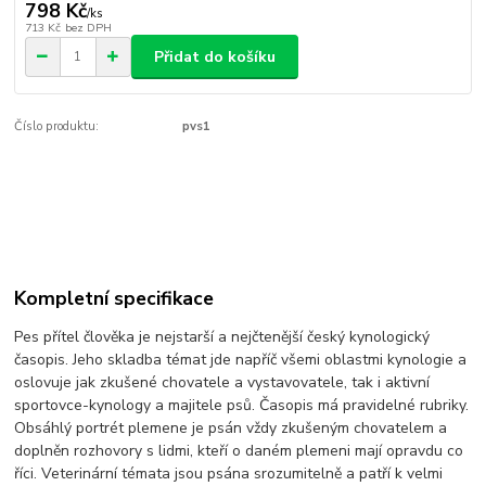
798 Kč
/
ks
713 Kč
bez DPH
Přidat do košíku
Číslo produktu:
pvs1
Kompletní specifikace
Pes přítel člověka je nejstarší a nejčtenější český kynologický
časopis. Jeho skladba témat jde napříč všemi oblastmi kynologie a
oslovuje jak zkušené chovatele a vystavovatele, tak i aktivní
sportovce-kynology a majitele psů. Časopis má pravidelné rubriky.
Obsáhlý portrét plemene je psán vždy zkušeným chovatelem a
doplněn rozhovory s lidmi, kteří o daném plemeni mají opravdu co
říci. Veterinární témata jsou psána srozumitelně a patří k velmi