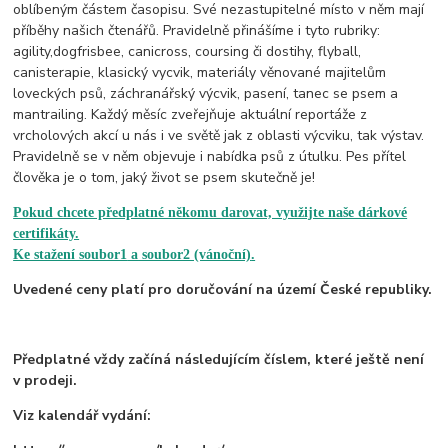
oblíbeným částem časopisu. Své nezastupitelné místo v něm mají
příběhy našich čtenářů. Pravidelně přinášíme i tyto rubriky:
agility,dogfrisbee, canicross, coursing či dostihy, flyball,
canisterapie, klasický vycvik, materiály věnované majitelům
loveckých psů, záchranářský výcvik, pasení, tanec se psem a
mantrailing. Každý měsíc zveřejňuje aktuální reportáže z
vrcholových akcí u nás i ve světě jak z oblasti výcviku, tak výstav.
Pravidelně se v něm objevuje i nabídka psů z útulku. Pes přítel
člověka je o tom, jaký život se psem skutečně je!
Pokud chcete předplatné někomu darovat, využijte naše dárkové
certifikáty.
Ke stažení
soubor1
a
soubor2 (vánoční)
.
Uvedené ceny platí pro doručování na území České republiky.
Předplatné vždy začíná následujícím číslem, které ještě není
v prodeji.
Viz kalendář vydání: