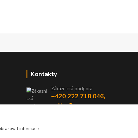
Kontakty
Zákaznická podpora
+420 222 718 046,
volba 3
obchod@casopisyprovas.cz
obrazovat informace