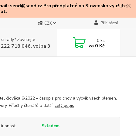
mail: send@send.cz Pro předplatné na Slovensko využijte
at.
Přihlášení
CZK
 si rady? Zavolejte.
0
ks
za
0 Kč
 222 718 046, volba 3
ítel člověka 6/2022 – časopis pro chov a výcvik všech plemen.
ory. Příběhy čtenářů a další.
celý popis
tupnost
Skladem