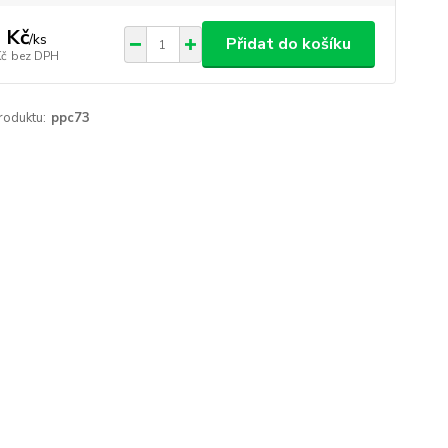
 Kč
/
ks
Přidat do košíku
Kč
bez DPH
roduktu:
ppc73