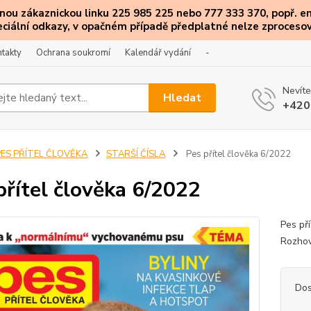
ou zákaznickou linku 225 985 225 nebo 777 333 370, popř. e
eciální
odkazy
, v opačném případě předplatné nelze zprocesov
takty
Ochrana soukromí
Kalendář vydání
-
Nevíte
Hledat
+420
PES PŘÍTEL ČLOVĚKA
STARŠÍ ČÍSLA
Pes přítel člověka 6/2022
přítel člověka 6/2022
Pes př
Rozhov
Dos