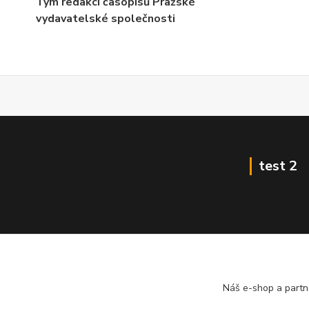
Tým redakcí časopisů Pražské
vydavatelské společnosti
test 2
Náš e-shop a partn