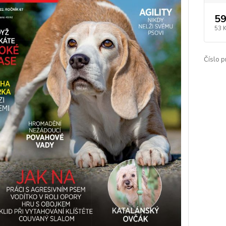
59
53 
Číslo p