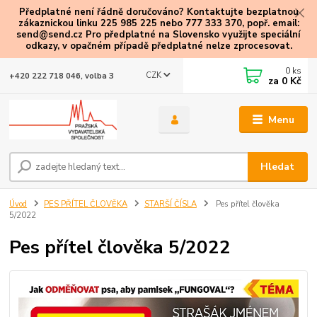
Předplatné není řádně doručováno? Kontaktujte bezplatnou
zákaznickou linku 225 985 225 nebo 777 333 370, popř. email:
send@send.cz Pro předplatné na Slovensko využijte speciální
odkazy
, v opačném případě předplatné nelze zprocesovat.
0
ks
CZK
+420 222 718 046, volba 3
za
0 Kč
Menu
Hledat
Úvod
PES PŘÍTEL ČLOVĚKA
STARŠÍ ČÍSLA
Pes přítel člověka
5/2022
Pes přítel člověka 5/2022