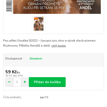
Pes přítel člověka 5/2022 – časopis pro chov a výcvik všech plemen.
Rozhovory. Příběhy čtenářů a další.
celý popis
Dostupnost
Skladem
59 Kč
/
ks
53 Kč
bez DPH
Přidat do košíku
Číslo produktu:
ppc72