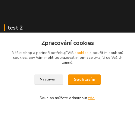
test 2
Zpracování cookies
Náš e-shop a partneři potřebují Váš
souhlas
s použitím souborů
cookies, aby Vám mohli zobrazovat informace týkající se Vašich
Kontakty
zájmů.
Zákaznická podpora
Souhlasím
Nastavení
+420 222 718 046, volba 3
obchod@casopisyprovas.cz
Souhlas můžete odmítnout
zde
.