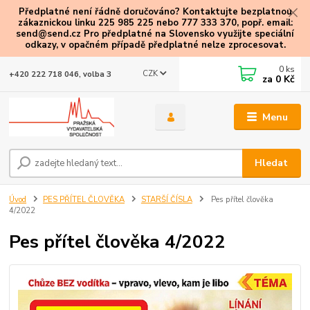
Předplatné není řádně doručováno? Kontaktujte bezplatnou
zákaznickou linku 225 985 225 nebo 777 333 370, popř. email:
send@send.cz Pro předplatné na Slovensko využijte speciální
odkazy
, v opačném případě předplatné nelze zprocesovat.
0
ks
CZK
+420 222 718 046, volba 3
za
0 Kč
Menu
Hledat
Úvod
PES PŘÍTEL ČLOVĚKA
STARŠÍ ČÍSLA
Pes přítel člověka
4/2022
Pes přítel člověka 4/2022