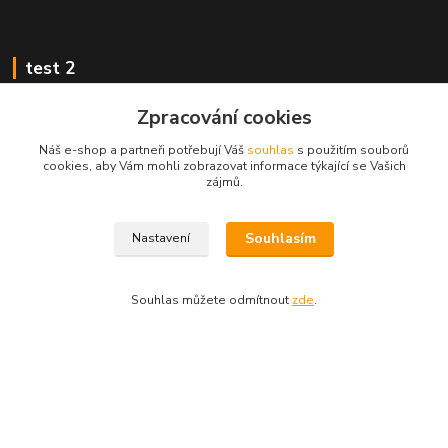
test 2
Zpracování cookies
Náš e-shop a partneři potřebují Váš
souhlas
s použitím souborů
cookies, aby Vám mohli zobrazovat informace týkající se Vašich
Kontakty
zájmů.
Zákaznická podpora
Souhlasím
Nastavení
+420 222 718 046, volba 3
obchod@casopisyprovas.cz
Souhlas můžete odmítnout
zde
.
Vytvořeno na
Eshop-rychle.cz