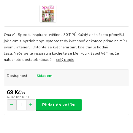
Ona ví - Speciál Inspirace květinou 30 TIPŮ Každý z nás často přemýšlí,
jak a čím si vyzdobit byt. Vyrobte tedy květinové dekorace přímo na míru
svému interiéru. Oklopte se květinami tam, kde trávíte hodně
času. Načerpejte inspiraci a kochejte se křehkou krásou! Věříme, že
naleznete dostatek nápadů ...
celý popis
Dostupnost
Skladem
69 Kč
/
ks
62 Kč
bez DPH
Přidat do košíku