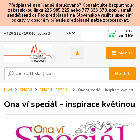
Předplatné není řádně doručováno? Kontaktujte bezplatnou
zákaznickou linku 225 985 225 nebo 777 333 370, popř. email:
send@send.cz Pro předplatné na Slovensko využijte speciální
odkazy
, v opačném případě předplatné nelze zprocesovat.
0
ks
CZK
+420 222 718 046, volba 3
za
0 Kč
Menu
Hledat
Úvod
ONA VÍ
ONA VÍ - SPECIÁL
Ona ví speciál - inspirace květinou
Ona ví speciál - inspirace květinou