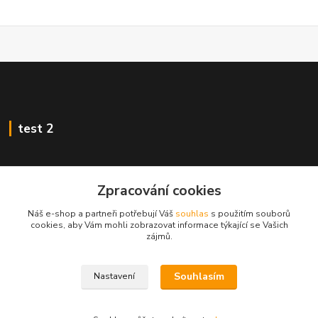
test 2
Zpracování cookies
Kontakty
Náš e-shop a partneři potřebují Váš
souhlas
s použitím souborů
cookies, aby Vám mohli zobrazovat informace týkající se Vašich
zájmů.
Zákaznická podpora
+420 222 718 046, volba 3
Souhlasím
Nastavení
obchod@casopisyprovas.cz