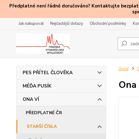
Předplatné není řádně doručováno? Kontaktujte bezplatn
sp
Jak nakupovat
Nejčastější dotazy
Obchodní podmínky
Kon
Úvod
PES PŘÍTEL ČLOVĚKA
Ona 
MÉĎA PUSÍK
ONA VÍ
PŘEDPLATNÉ ČR
STARŠÍ ČÍSLA