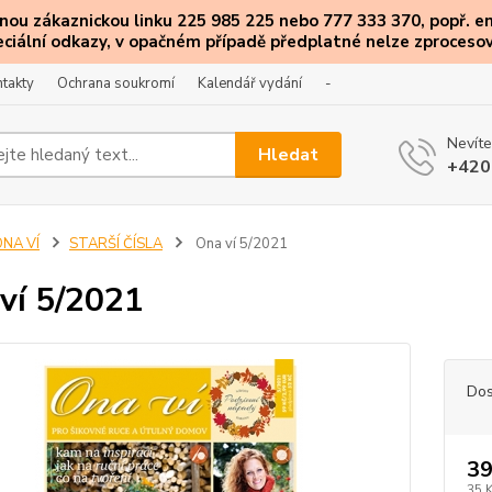
ou zákaznickou linku 225 985 225 nebo 777 333 370, popř. e
eciální
odkazy
, v opačném případě předplatné nelze zprocesov
takty
Ochrana soukromí
Kalendář vydání
-
Nevíte
Hledat
+420
ONA VÍ
STARŠÍ ČÍSLA
Ona ví 5/2021
ví 5/2021
Dos
39
35 