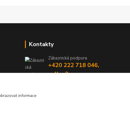
Kontakty
Zákaznická podpora
+420 222 718 046,
volba 3
obchod@casopisyprovas.cz
obrazovat informace