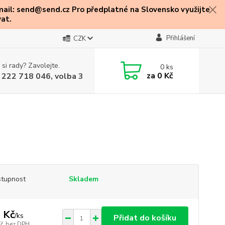
mail: send@send.cz Pro předplatné na Slovensko využijte
at.
Přihlášení
CZK
 si rady? Zavolejte.
0
ks
za
0 Kč
 222 718 046, volba 3
tupnost
Skladem
 Kč
/
ks
Přidat do košíku
Kč
bez DPH