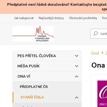
Předplatné není řádně doručováno? Kontaktujte bezplatn
sp
Jak nakupovat
Nejčastější dotazy
Obchodní podmínky
Kon
Úvod
PES PŘÍTEL ČLOVĚKA
Ona 
MÉĎA PUSÍK
ONA VÍ
PŘEDPLATNÉ ČR
STARŠÍ ČÍSLA