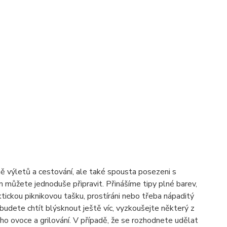
dně výletů a cestování, ale také spousta posezeni s
m můžete jednoduše připravit. Přinášíme tipy plné barev,
ktickou piknikovou tašku, prostíráni nebo třeba nápaditý
 budete chtít blýsknout ještě víc, vyzkoušejte některý z
o ovoce a grilování. V případě, že se rozhodnete udělat