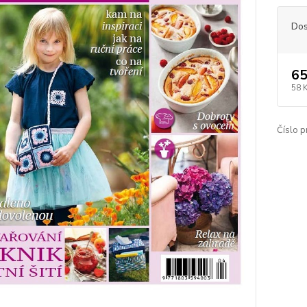
Dos
65
58 
Číslo p