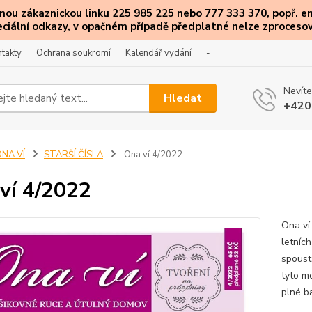
ou zákaznickou linku 225 985 225 nebo 777 333 370, popř. e
eciální
odkazy
, v opačném případě předplatné nelze zprocesov
takty
Ochrana soukromí
Kalendář vydání
-
Nevíte
Hledat
+420
ONA VÍ
STARŠÍ ČÍSLA
Ona ví 4/2022
ví 4/2022
Ona ví
letních
spoust
tyto m
plné ba