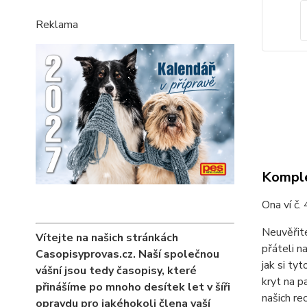
Reklama
Komple
Ona ví č
Neuvěřite
Vítejte na našich stránkách
přáteli n
Casopisyprovas.cz. Naší společnou
jak si ty
vášní jsou tedy časopisy, které
kryt na p
přinášíme po mnoho desítek let v šíři
našich re
opravdu pro jakéhokoli člena vaší