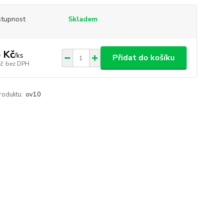
tupnost
Skladem
 Kč
/
ks
Přidat do košíku
Kč
bez DPH
roduktu:
ov10