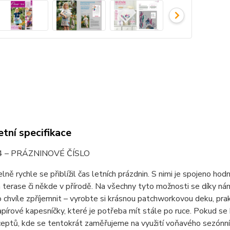
tní specifikace
. 4 – PRÁZNINOVÉ ČÍSLO
lně rychle se přiblížil čas letních prázdnin. S nimi je spojeno ho
a terase či někde v přírodě. Na všechny tyto možnosti se díky ná
to chvíle zpříjemnit – vyrobte si krásnou patchworkovou deku, pra
apírové kapesníčky, které je potřeba mít stále po ruce. Pokud se
ceptů, kde se tentokrát zaměřujeme na využití voňavého sezónníh