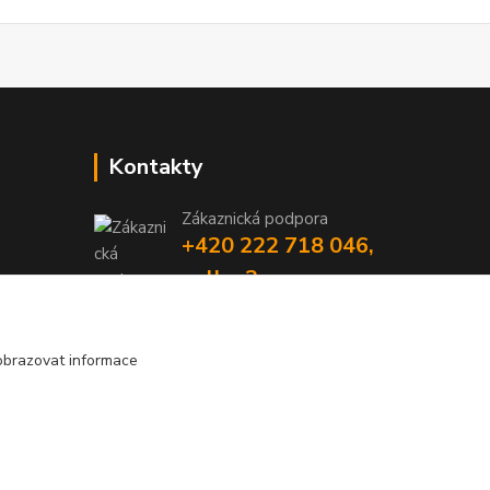
Kontakty
Zákaznická podpora
+420 222 718 046,
volba 3
obchod@casopisyprovas.cz
obrazovat informace