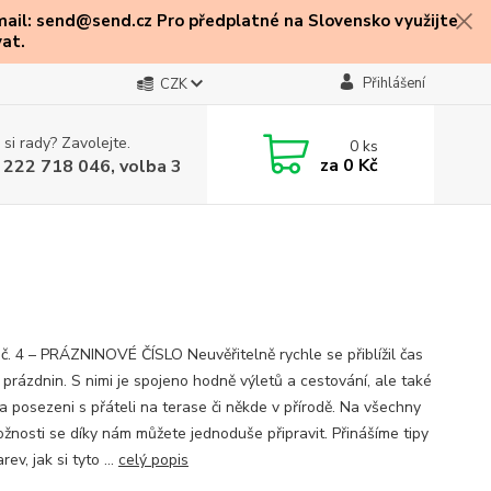
mail: send@send.cz Pro předplatné na Slovensko využijte
at.
Přihlášení
CZK
 si rady? Zavolejte.
0
ks
za
0 Kč
 222 718 046, volba 3
 č. 4 – PRÁZNINOVÉ ČÍSLO Neuvěřitelně rychle se přiblížil čas
 prázdnin. S nimi je spojeno hodně výletů a cestování, ale také
a posezeni s přáteli na terase či někde v přírodě. Na všechny
ožnosti se díky nám můžete jednoduše připravit. Přinášíme tipy
rev, jak si tyto ...
celý popis