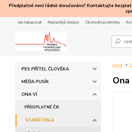
Předplatné není řádně doručováno? Kontaktujte bezplatn
sp
Jak nakupovat
Nejčastější dotazy
Obchodní podmínky
Kon
Úvod
PES PŘÍTEL ČLOVĚKA
Ona 
MÉĎA PUSÍK
ONA VÍ
PŘEDPLATNÉ ČR
STARŠÍ ČÍSLA