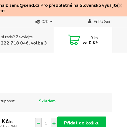
mail: send@send.cz Pro předplatné na Slovensko využijte
at.
Přihlášení
CZK
 si rady? Zavolejte.
0
ks
za
0 Kč
 222 718 046, volba 3
tupnost
Skladem
 Kč
/
ks
Přidat do košíku
Kč
bez DPH