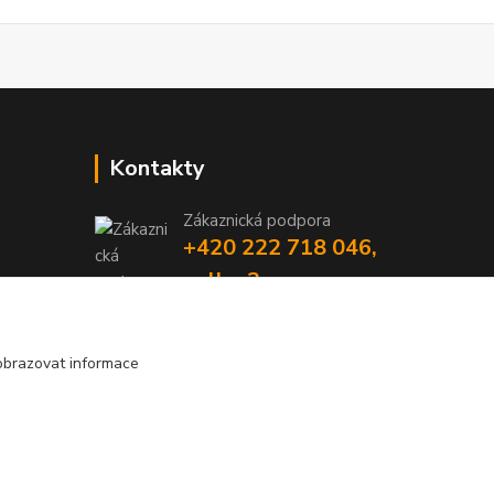
Kontakty
Zákaznická podpora
+420 222 718 046,
volba 3
obchod@casopisyprovas.cz
obrazovat informace