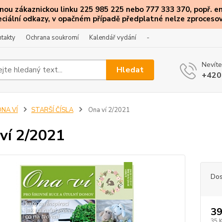
ou zákaznickou linku 225 985 225 nebo 777 333 370, popř. e
eciální
odkazy
, v opačném případě předplatné nelze zprocesov
takty
Ochrana soukromí
Kalendář vydání
-
Nevíte
Hledat
+420
ONA VÍ
STARŠÍ ČÍSLA
Ona ví 2/2021
ví 2/2021
Dos
39
35 