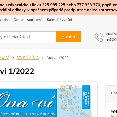
ou zákaznickou linku 225 985 225 nebo 777 333 370, popř. e
eciální
odkazy
, v opačném případě předplatné nelze zprocesov
takty
Ochrana soukromí
Kalendář vydání
-
Nevíte
Hledat
+420
ONA VÍ
STARŠÍ ČÍSLA
Ona ví 1/2022
ví 1/2022
Dos
59
53 