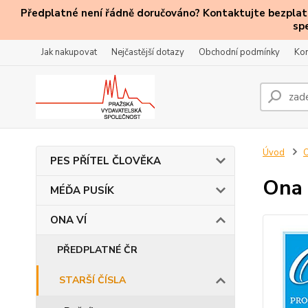
Předplatné není řádně doručováno? Kontaktujte bezplatn
sp
Jak nakupovat
Nejčastější dotazy
Obchodní podmínky
Kon
Úvod
PES PŘÍTEL ČLOVĚKA
Ona 
MÉĎA PUSÍK
ONA VÍ
PŘEDPLATNÉ ČR
STARŠÍ ČÍSLA