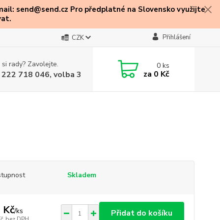
mail: send@send.cz Pro předplatné na Slovensko využijte
at.
Přihlášení
CZK
 si rady? Zavolejte.
0
ks
za
0 Kč
 222 718 046, volba 3
tupnost
Skladem
 Kč
/
ks
Přidat do košíku
Kč
bez DPH