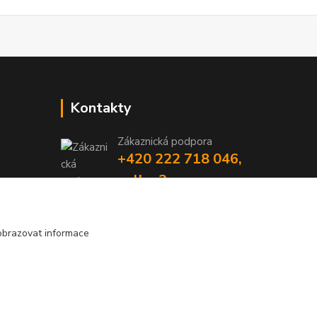
Kontakty
Zákaznická podpora
+420 222 718 046,
volba 3
obchod@casopisyprovas.cz
obrazovat informace