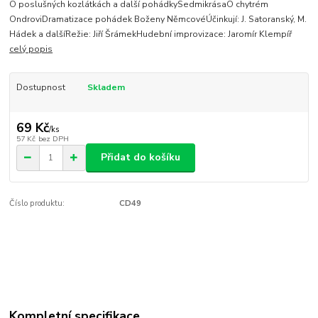
O poslušných kozlátkách a další pohádkySedmikrásaO chytrém
OndroviDramatizace pohádek Boženy NěmcovéÚčinkují: J. Satoranský, M.
Hádek a dalšíRežie: Jiří ŠrámekHudební improvizace: Jaromír Klempíř
celý popis
Dostupnost
Skladem
69 Kč
/
ks
57 Kč
bez DPH
Přidat do košíku
Číslo produktu:
CD49
Kompletní specifikace