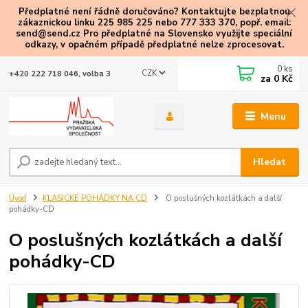
Předplatné není řádně doručováno? Kontaktujte bezplatnou
zákaznickou linku 225 985 225 nebo 777 333 370, popř. email:
send@send.cz Pro předplatné na Slovensko využijte speciální
odkazy
, v opačném případě předplatné nelze zprocesovat.
0
ks
CZK
+420 222 718 046, volba 3
za
0 Kč
Menu
Hledat
Úvod
KLASICKÉ POHÁDKY NA CD
O poslušných kozlátkách a další
pohádky-CD
O poslušných kozlátkách a další
pohádky-CD