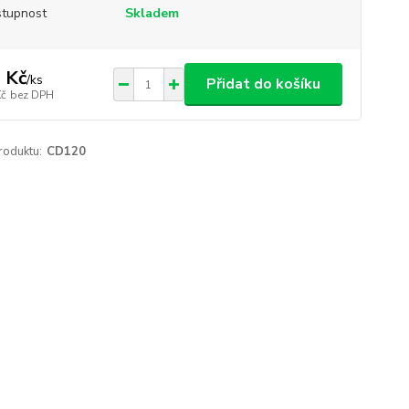
tupnost
Skladem
 Kč
/
ks
Přidat do košíku
Kč
bez DPH
roduktu:
CD120