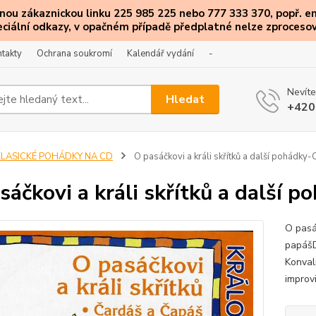
ou zákaznickou linku 225 985 225 nebo 777 333 370, popř. e
eciální
odkazy
, v opačném případě předplatné nelze zprocesov
takty
Ochrana soukromí
Kalendář vydání
-
Nevíte
Hledat
+420
KLASICKÉ POHÁDKY NA CD
O pasáčkovi a králi skřítků a další pohádky
sáčkovi a králi skřítků a další 
O pasá
papášD
Konval
improv