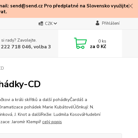
mail: send@send.cz Pro předplatné na Slovensko využijte
at.
Přihlášení
CZK
 si rady? Zavolejte.
0
ks
za
0 Kč
 222 718 046, volba 3
-CD
pohádky-CD
čkovi a králi skřítků a další pohádkyČardáš a
ramatizace pohádek Marie KubátovéÚčinkují: N.
inková, J. Knot a dalšíRežie: Ludmila KosováHudební
izace: Jaromír Klempíř
celý popis