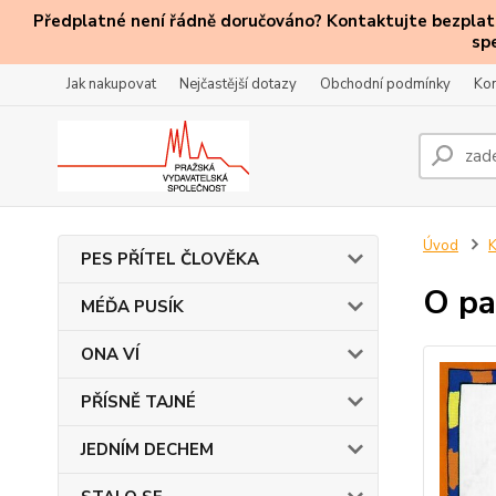
Předplatné není řádně doručováno? Kontaktujte bezplatn
sp
Jak nakupovat
Nejčastější dotazy
Obchodní podmínky
Kon
Úvod
PES PŘÍTEL ČLOVĚKA
O pa
MÉĎA PUSÍK
ONA VÍ
PŘÍSNĚ TAJNÉ
JEDNÍM DECHEM