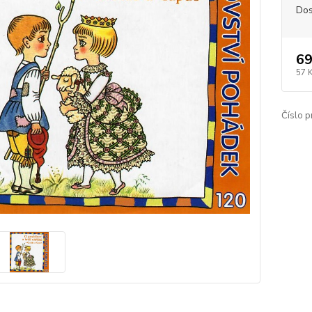
Dos
69
57 
Číslo p