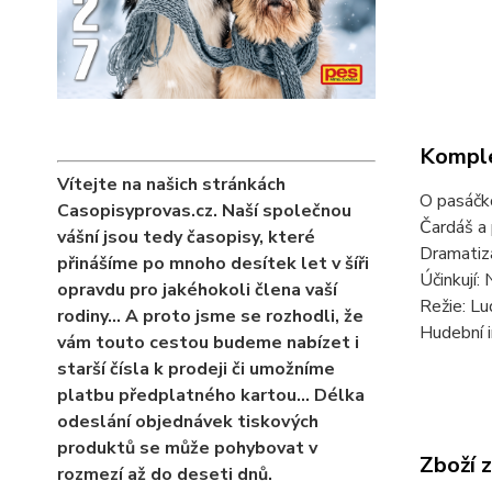
Komple
Vítejte na našich stránkách
O pasáčko
Casopisyprovas.cz. Naší společnou
Čardáš a
vášní jsou tedy časopisy, které
Dramatiz
přinášíme po mnoho desítek let v šíři
Účinkují: 
opravdu pro jakéhokoli člena vaší
Režie: L
rodiny… A proto jsme se rozhodli, že
Hudební i
vám touto cestou budeme nabízet i
starší čísla k prodeji či umožníme
platbu předplatného kartou... Délka
odeslání objednávek tiskových
produktů se může pohybovat v
Zboží 
rozmezí až do deseti dnů.