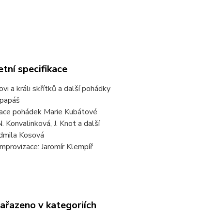
tní specifikace
vi a králi skřítků a další pohádky
 papáš
ace pohádek Marie Kubátové
N. Konvalinková, J. Knot a další
udmila Kosová
mprovizace: Jaromír Klempíř
zařazeno v kategoriích