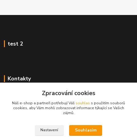
test 2
Kontakty
Zákaznická podpora
Zpracování cookies
+420 222 718 046, volba 3
Náš e-shop a partneři potřebují Váš
souhlas
s použitím souborů
cookies, aby Vám mohli zobrazovat informace týkající se Vašich
obchod@casopisyprovas.cz
zájmů.
Souhlasím
Nastavení