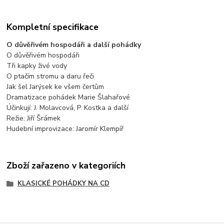
Kompletní specifikace
O důvěřivém hospodáři a další pohádky
O důvěřivém hospodáři
Tři kapky živé vody
O ptačím stromu a daru řeči
Jak šel Jarýsek ke všem čertům
Dramatizace pohádek Marie Šlahařové
Účinkují: J. Molavcová, P. Kostka a další
Režie: Jiří Šrámek
Hudební improvizace: Jaromír Klempíř
Zboží zařazeno v kategoriích
KLASICKÉ POHÁDKY NA CD