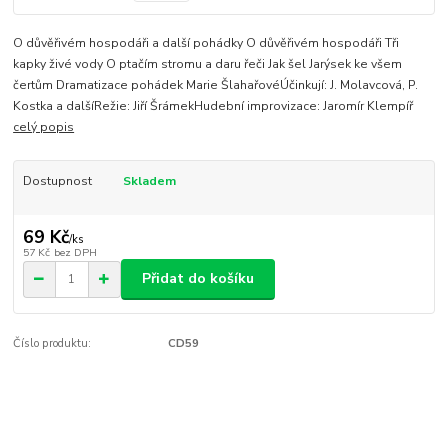
O důvěřivém hospodáři a další pohádky O důvěřivém hospodáři Tři
kapky živé vody O ptačím stromu a daru řeči Jak šel Jarýsek ke všem
čertům Dramatizace pohádek Marie ŠlahařovéÚčinkují: J. Molavcová, P.
Kostka a dalšíRežie: Jiří ŠrámekHudební improvizace: Jaromír Klempíř
celý popis
Dostupnost
Skladem
69 Kč
/
ks
57 Kč
bez DPH
Přidat do košíku
Číslo produktu:
CD59