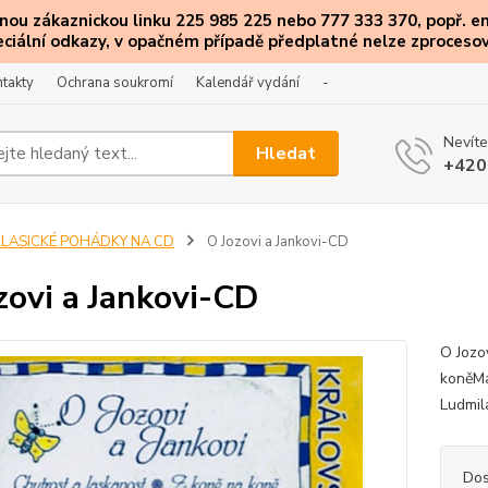
ou zákaznickou linku 225 985 225 nebo 777 333 370, popř. e
eciální
odkazy
, v opačném případě předplatné nelze zprocesov
takty
Ochrana soukromí
Kalendář vydání
-
Nevíte
Hledat
+420
KLASICKÉ POHÁDKY NA CD
O Jozovi a Jankovi-CD
zovi a Jankovi-CD
O Jozo
koněMar
Ludmil
Dos