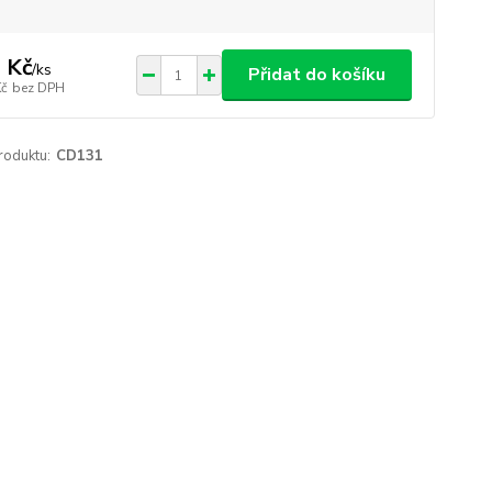
 Kč
/
ks
Přidat do košíku
Kč
bez DPH
roduktu:
CD131