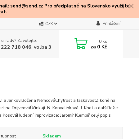
mail: send@send.cz Pro předplatné na Slovensko využijte
at.
Přihlášení
CZK
 si rady? Zavolejte.
0
ks
za
0 Kč
 222 718 046, volba 3
vi a JankoviBožena NěmcováChytrost a laskavostZ koně na
tina DrijveováÚčinkují: N. Konvalinková, J. Knot a dalšíRežie:
a KosováHudební improvizace: Jaromír Klempíř
celý popis
tupnost
Skladem