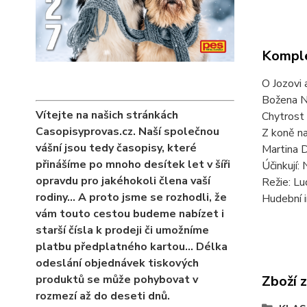
Komple
O Jozovi 
Božena 
Vítejte na našich stránkách
Chytrost
Casopisyprovas.cz. Naší společnou
Z koně n
vášní jsou tedy časopisy, které
Martina D
přinášíme po mnoho desítek let v šíři
Účinkují: 
opravdu pro jakéhokoli člena vaší
Režie: L
rodiny… A proto jsme se rozhodli, že
Hudební i
vám touto cestou budeme nabízet i
starší čísla k prodeji či umožníme
platbu předplatného kartou... Délka
odeslání objednávek tiskových
Zboží 
produktů se může pohybovat v
rozmezí až do deseti dnů.