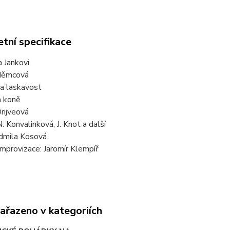
tní specifikace
a Jankovi
Němcová
 a laskavost
a koně
rijveová
N. Konvalinková, J. Knot a další
udmila Kosová
mprovizace: Jaromír Klempíř
zařazeno v kategoriích