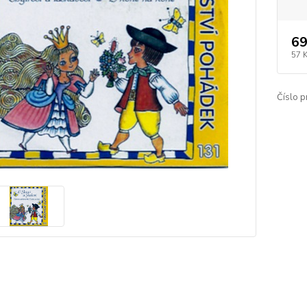
69
57 
Číslo p