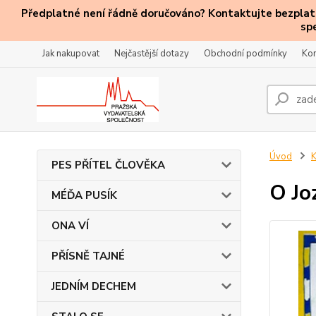
Předplatné není řádně doručováno? Kontaktujte bezplatn
sp
Jak nakupovat
Nejčastější dotazy
Obchodní podmínky
Kon
Úvod
PES PŘÍTEL ČLOVĚKA
O Jo
MÉĎA PUSÍK
ONA VÍ
PŘÍSNĚ TAJNÉ
JEDNÍM DECHEM