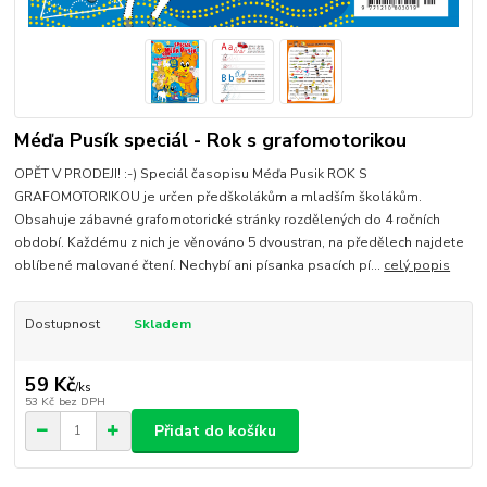
Méďa Pusík speciál - Rok s grafomotorikou
OPĚT V PRODEJI! :-) Speciál časopisu Méďa Pusik ROK S
GRAFOMOTORIKOU je určen předškolákům a mladším školákům.
Obsahuje zábavné grafomotorické stránky rozdělených do 4 ročních
období. Každému z nich je věnováno 5 dvoustran, na předělech najdete
oblíbené malované čtení. Nechybí ani písanka psacích pí...
celý popis
Dostupnost
Skladem
59 Kč
/
ks
53 Kč
bez DPH
Přidat do košíku