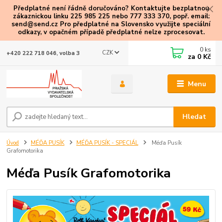
Předplatné není řádně doručováno? Kontaktujte bezplatnou
zákaznickou linku 225 985 225 nebo 777 333 370, popř. email:
send@send.cz Pro předplatné na Slovensko využijte speciální
odkazy
, v opačném případě předplatné nelze zprocesovat.
0
ks
CZK
+420 222 718 046, volba 3
za
0 Kč
Menu
Hledat
Úvod
MÉĎA PUSÍK
MÉĎA PUSÍK - SPECIÁL
Méďa Pusík
Grafomotorika
Méďa Pusík Grafomotorika