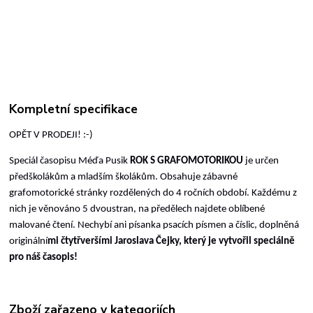
Kompletní specifikace
OPĚT V PRODEJI! :-)
Speciál časopisu Méďa Pusik
ROK S GRAFOMOTORIKOU
je určen
předškolákům a mladším školákům. Obsahuje zábavné
grafomotorické stránky rozdělených do 4 ročních období. Každému z
nich je věnováno 5 dvoustran, na předělech najdete oblíbené
malované čtení. Nechybí ani písanka psacích písmen a číslic, doplněná
originální
mi čtytřveršími Jaroslava Čejky, který je vytvořil speciálně
pro náš časopis!
Zboží zařazeno v kategoriích