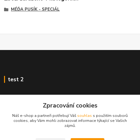
MÉĎA PUSÍK - SPECIÁL
test 2
Zpracování cookies
Kontakty
Náš e-shop a partneři potřebují Váš
souhlas
s použitím souborů
cookies, aby Vám mohli zobrazovat informace týkající se Vašich
zájmů.
Zákaznická podpora
+420 222 718 046, volba 3