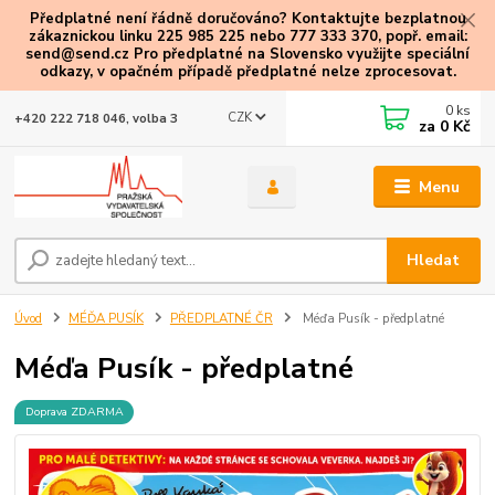
Předplatné není řádně doručováno? Kontaktujte bezplatnou
zákaznickou linku 225 985 225 nebo 777 333 370, popř. email:
send@send.cz Pro předplatné na Slovensko využijte speciální
odkazy
, v opačném případě předplatné nelze zprocesovat.
0
ks
CZK
+420 222 718 046, volba 3
za
0 Kč
Menu
Hledat
Úvod
MÉĎA PUSÍK
PŘEDPLATNÉ ČR
Méďa Pusík - předplatné
Méďa Pusík - předplatné
Doprava ZDARMA