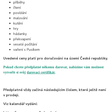
příběhy
čtení
povídání
malování
kutění
hry
hádanky
překvapení
veselé počítání
vaření s Pusíkem
Uvedené ceny platí pro doručování na území České republiky.
Pokud chcete předplatné někomu darovat, nabízíme vám možnost
vytvořit si svůj
darovací certifikát
.
Předplatné vždy začíná následujícím číslem, které ještě není
v prodeji.
Viz kalendář vydání: