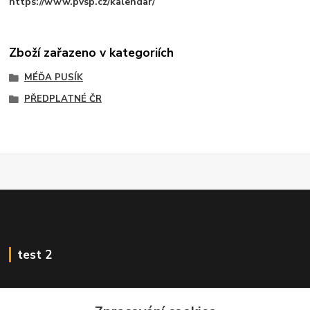
https://www.pvsp.cz/kalendar/
Zboží zařazeno v kategoriích
MÉĎA PUSÍK
PŘEDPLATNÉ ČR
test 2