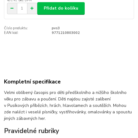
491 Kč
bez DPH
Přidat do košíku
Číslo produktu:
pvs3
EAN kód:
9771210803002
Kompletní specifikace
Velmi oblíbený časopis pro děti předškolního a nižšího školního
věku pro zábavu a poučení. Děti najdou zajisté zalíbení
v Pusíkových příbězích, hrách, hlavolamech a soutěžích. Mohou
zde nalézt i veselé písničky, vystřihovánky, omalovánky a spoustu
jiných zábavných her.
Pravidelné rubriky