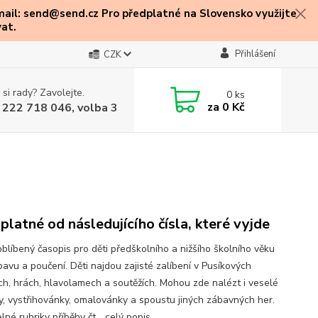
mail: send@send.cz Pro předplatné na Slovensko využijte
at.
Přihlášení
CZK
 si rady? Zavolejte.
0
ks
za
0 Kč
 222 718 046, volba 3
platné od následujícího čísla, které vyjde
oblíbený časopis pro děti předškolního a nižšího školního věku
bavu a poučení. Děti najdou zajisté zalíbení v Pusíkových
ích, hrách, hlavolamech a soutěžích. Mohou zde nalézt i veselé
ky, vystřihovánky, omalovánky a spoustu jiných zábavných her.
lné rubriky příběhy čt...
celý popis