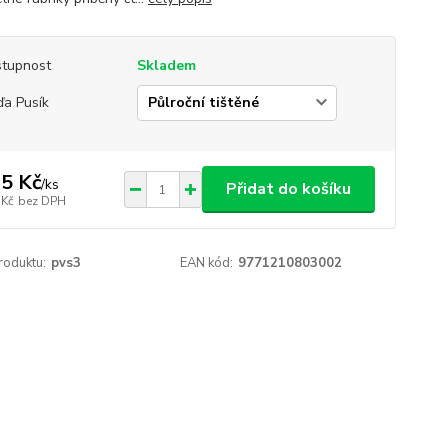
tupnost
Skladem
a Pusík
5 Kč
/
ks
Přidat do košíku
 Kč
bez DPH
roduktu:
pvs3
EAN kód:
9771210803002