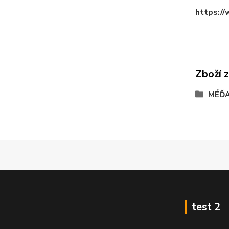
https:/
Zboží 
MÉĎA
test 2