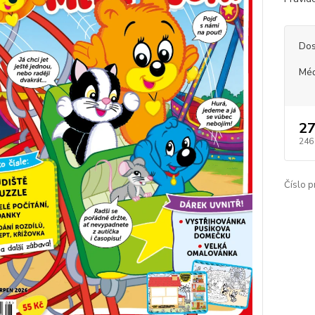
Dos
Méď
27
246
Číslo p