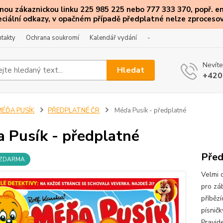
ou zákaznickou linku 225 985 225 nebo 777 333 370, popř. e
eciální
odkazy
, v opačném případě předplatné nelze zprocesov
takty
Ochrana soukromí
Kalendář vydání
-
Nevíte
Hledat
+420
MÉĎA PUSÍK
PŘEDPLATNÉ ČR
Méďa Pusík - předplatné
 Pusík - předplatné
Před
 ZDARMA
Velmi 
pro zá
příběz
písnič
Pravide