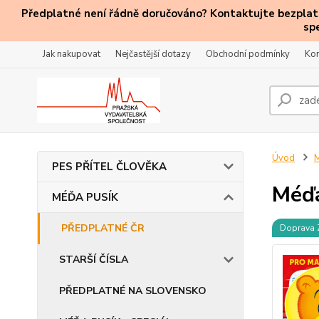
Předplatné není řádně doručováno? Kontaktujte bezplatn
sp
Jak nakupovat
Nejčastější dotazy
Obchodní podmínky
Kon
Úvod
PES PŘÍTEL ČLOVĚKA
Méďa
MÉĎA PUSÍK
PŘEDPLATNÉ ČR
Doprava
STARŠÍ ČÍSLA
PŘEDPLATNÉ NA SLOVENSKO