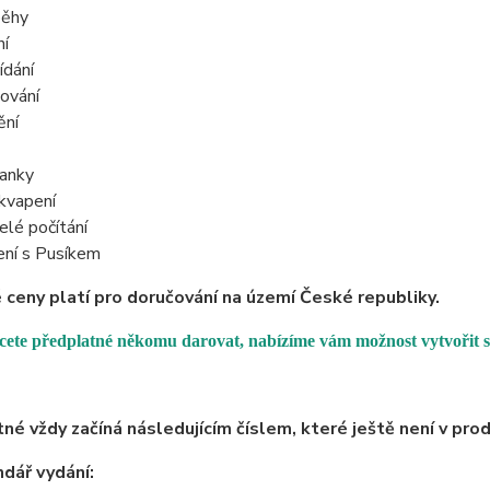
běhy
ní
ídání
ování
ění
anky
kvapení
elé počítání
ení s Pusíkem
ceny platí pro doručování na území České republiky.
ete předplatné někomu darovat, nabízíme vám možnost vytvořit s
né vždy začíná následujícím číslem, které ještě není v prod
ndář vydání: