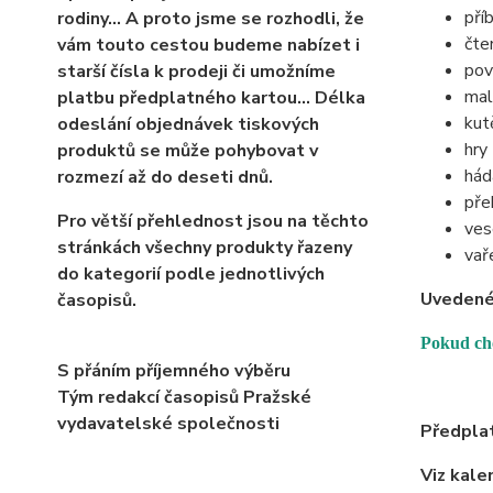
pří
rodiny… A proto jsme se rozhodli, že
čte
vám touto cestou budeme nabízet i
pov
starší čísla k prodeji či umožníme
mal
platbu předplatného kartou... Délka
kut
odeslání objednávek tiskových
hry
produktů se může pohybovat v
hád
rozmezí až do deseti dnů.
pře
Pro větší přehlednost jsou na těchto
ves
stránkách všechny produkty řazeny
vař
do kategorií podle jednotlivých
Uvedené 
časopisů.
Pokud chc
S přáním příjemného výběru
Tým redakcí časopisů Pražské
vydavatelské společnosti
Předplat
Viz kale