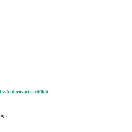
i svůj
darovací certifikát
.
eji.