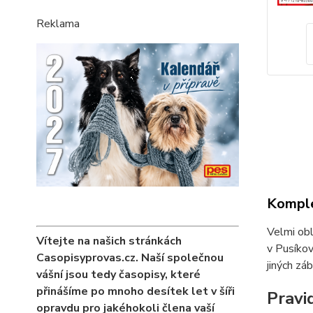
Reklama
Komple
Velmi obl
Vítejte na našich stránkách
v Pusíkov
Casopisyprovas.cz. Naší společnou
jiných zá
vášní jsou tedy časopisy, které
přinášíme po mnoho desítek let v šíři
Pravi
opravdu pro jakéhokoli člena vaší