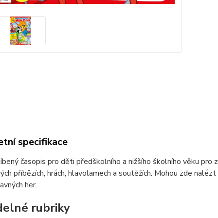
tní specifikace
íbený časopis pro děti předškolního a nižšího školního věku pro z
ých příbězích, hrách, hlavolamech a soutěžích. Mohou zde nalézt 
bavných her.
delné rubriky