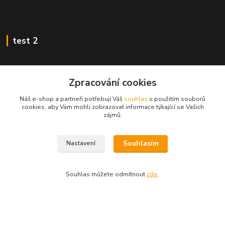
test 2
Zpracování cookies
Kontakty
Náš e-shop a partneři potřebují Váš
souhlas
s použitím souborů
cookies, aby Vám mohli zobrazovat informace týkající se Vašich
zájmů.
Zákaznická podpora
+420 222 718 046, volba 3
Souhlasím
Nastavení
obchod@casopisyprovas.cz
Souhlas můžete odmítnout
zde
.
Vytvořeno na
Eshop-rychle.cz