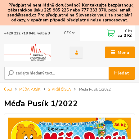
Předplatné není řádně doručováno? Kontaktujte bezplatnou
zákaznickou linku 225 985 225 nebo 777 333 370, popř. email:
send@send.cz Pro předplatné na Slovensko využijte speciální
odkazy
, v opačném případě předplatné nelze zprocesovat.
0
ks
CZK
+420 222 718 046, volba 3
za
0 Kč
Menu
Hledat
Úvod
MÉĎA PUSÍK
STARŠÍ ČÍSLA
Méďa Pusík 1/2022
Méďa Pusík 1/2022