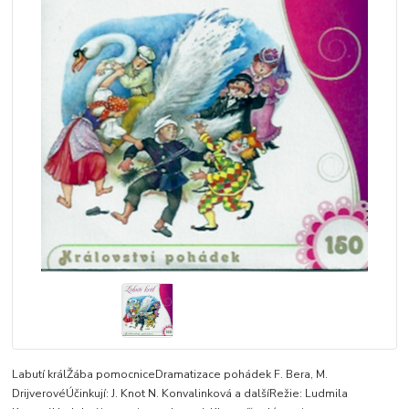
Labutí králŽába pomocniceDramatizace pohádek F. Bera, M.
DrijverovéÚčinkují: J. Knot N. Konvalinková a dalšíRežie: Ludmila