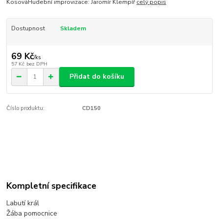
KosováHudební improvizace: Jaromír Klempíř
celý popis
Dostupnost
Skladem
69 Kč
/
ks
57 Kč
bez DPH
Přidat do košíku
Číslo produktu:
CD150
Kompletní specifikace
Labutí král
Žába pomocnice