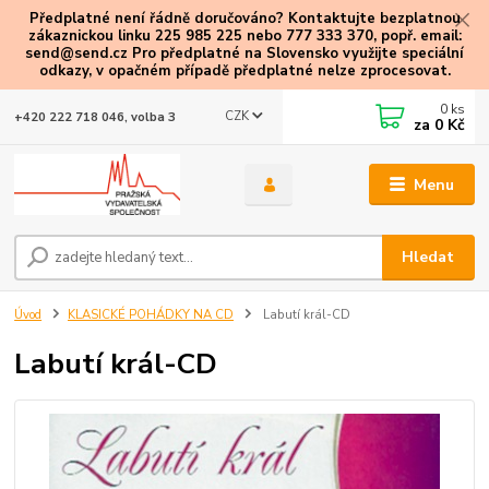
Předplatné není řádně doručováno? Kontaktujte bezplatnou
zákaznickou linku 225 985 225 nebo 777 333 370, popř. email:
send@send.cz Pro předplatné na Slovensko využijte speciální
odkazy
, v opačném případě předplatné nelze zprocesovat.
0
ks
CZK
+420 222 718 046, volba 3
za
0 Kč
Menu
Hledat
Úvod
KLASICKÉ POHÁDKY NA CD
Labutí král-CD
Labutí král-CD