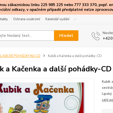
ou zákaznickou linku 225 985 225 nebo 777 333 370, popř. e
eciální
odkazy
, v opačném případě předplatné nelze zprocesov
takty
Ochrana soukromí
Kalendář vydání
-
Nevíte
Hledat
+420
KLASICKÉ POHÁDKY NA CD
Kubík a Kačenka a další pohádky-CD
k a Kačenka a další pohádky-CD
Kubík 
sestrá
Lipský 
celý p