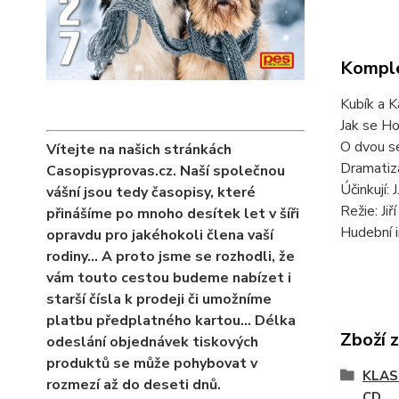
Komple
Kubík a K
Jak se Ho
O dvou s
Vítejte na našich stránkách
Dramatiz
Casopisyprovas.cz. Naší společnou
Účinkují: 
vášní jsou tedy časopisy, které
Režie: Ji
přinášíme po mnoho desítek let v šíři
Hudební i
opravdu pro jakéhokoli člena vaší
rodiny… A proto jsme se rozhodli, že
vám touto cestou budeme nabízet i
starší čísla k prodeji či umožníme
platbu předplatného kartou... Délka
Zboží 
odeslání objednávek tiskových
produktů se může pohybovat v
KLAS
rozmezí až do deseti dnů.
CD