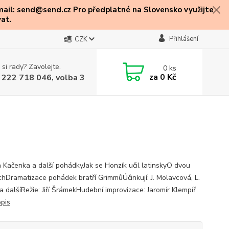
mail: send@send.cz Pro předplatné na Slovensko využijte
at.
Přihlášení
CZK
 si rady? Zavolejte.
0
ks
za
0 Kč
 222 718 046, volba 3
a Kačenka a další pohádkyJak se Honzík učil latinskyO dvou
chDramatizace pohádek bratří GrimmůÚčinkují: J. Molavcová, L.
a dalšíRežie: Jiří ŠrámekHudební improvizace: Jaromír Klempíř
opis