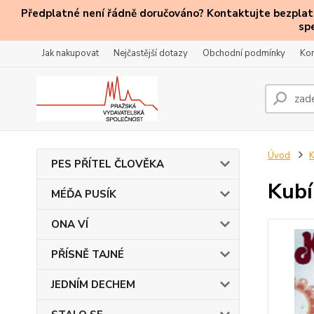
Předplatné není řádně doručováno? Kontaktujte bezplatn
sp
Jak nakupovat
Nejčastější dotazy
Obchodní podmínky
Kon
Úvod
PES PŘÍTEL ČLOVĚKA
Kubí
MÉĎA PUSÍK
ONA VÍ
PŘÍSNĚ TAJNÉ
JEDNÍM DECHEM