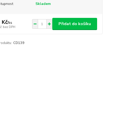
tupnost
Skladem
 Kč
/
ks
Přidat do košíku
Kč
bez DPH
roduktu:
CD139