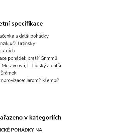
tní specifikace
ačenka a další pohádky
nzík učil latinsky
estrách
ace pohádek bratří Grimmů
J. Molavcová, L. Lipský a další
ří Šrámek
mprovizace: Jaromír Klempíř
zařazeno v kategoriích
ICKÉ POHÁDKY NA