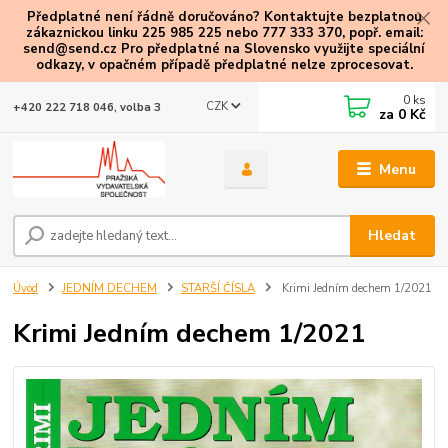
Předplatné není řádně doručováno? Kontaktujte bezplatnou
zákaznickou linku 225 985 225 nebo 777 333 370, popř. email:
send@send.cz Pro předplatné na Slovensko využijte speciální
odkazy
, v opačném případě předplatné nelze zprocesovat.
0
ks
CZK
+420 222 718 046, volba 3
za
0 Kč
Menu
Hledat
Úvod
JEDNÍM DECHEM
STARŠÍ ČÍSLA
Krimi Jedním dechem 1/2021
Krimi Jedním dechem 1/2021