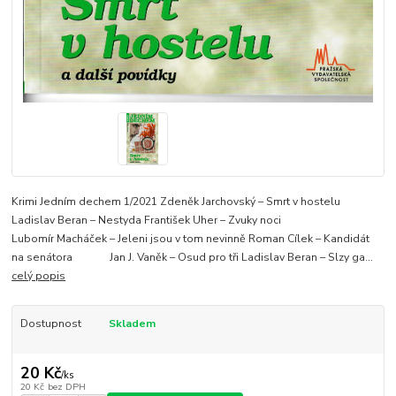
Krimi Jedním dechem 1/2021 Zdeněk Jarchovský – Smrt v hostelu
Ladislav Beran – Nestyda František Uher – Zvuky noci
Lubomír Macháček – Jeleni jsou v tom nevinně Roman Cílek – Kandidát
na senátora Jan J. Vaněk – Osud pro tři Ladislav Beran – Slzy ga...
celý popis
Dostupnost
Skladem
20 Kč
/
ks
20 Kč
bez DPH