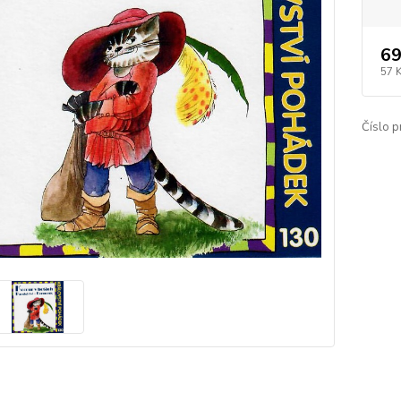
69
57 
Číslo p