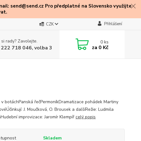
mail: send@send.cz Pro předplatné na Slovensko využijte
at.
Přihlášení
CZK
 si rady? Zavolejte.
0
ks
za
0 Kč
 222 718 046, volba 3
 v botáchPanská řečPermoníkDramatizace pohádek Martiny
ovéÚčinkují: J. Moučková, O. Brousek a dalšíRežie: Ludmila
Hudební improvizace: Jaromír Klempíř
celý popis
tupnost
Skladem