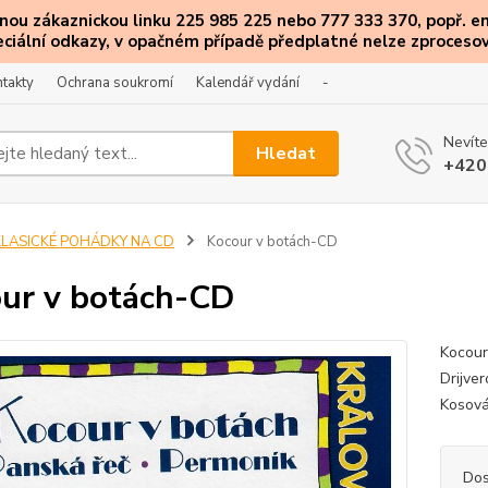
ou zákaznickou linku 225 985 225 nebo 777 333 370, popř. e
eciální
odkazy
, v opačném případě předplatné nelze zprocesov
takty
Ochrana soukromí
Kalendář vydání
-
Nevíte
Hledat
+420
KLASICKÉ POHÁDKY NA CD
Kocour v botách-CD
ur v botách-CD
Kocour
Drijver
Kosová
Dos