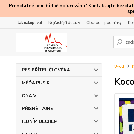
Předplatné není řádně doručováno? Kontaktujte bezplatn
sp
Jak nakupovat
Nejčastější dotazy
Obchodní podmínky
Kon
Úvod
PES PŘÍTEL ČLOVĚKA
Koco
MÉĎA PUSÍK
ONA VÍ
PŘÍSNĚ TAJNÉ
JEDNÍM DECHEM