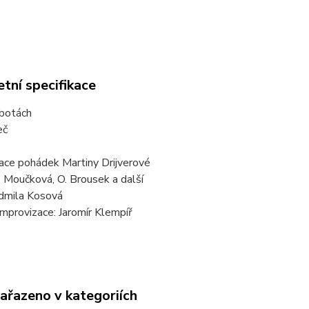
tní specifikace
 botách
eč
ace pohádek Martiny Drijverové
 J. Moučková, O. Brousek a další
udmila Kosová
mprovizace: Jaromír Klempíř
zařazeno v kategoriích