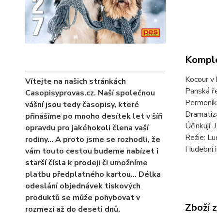
Komple
Kocour v
Vítejte na našich stránkách
Panská ř
Casopisyprovas.cz. Naší společnou
Permoník
vášní jsou tedy časopisy, které
Dramatiz
přinášíme po mnoho desítek let v šíři
Účinkují:
opravdu pro jakéhokoli člena vaší
Režie: L
rodiny… A proto jsme se rozhodli, že
Hudební i
vám touto cestou budeme nabízet i
starší čísla k prodeji či umožníme
platbu předplatného kartou... Délka
odeslání objednávek tiskových
produktů se může pohybovat v
Zboží 
rozmezí až do deseti dnů.