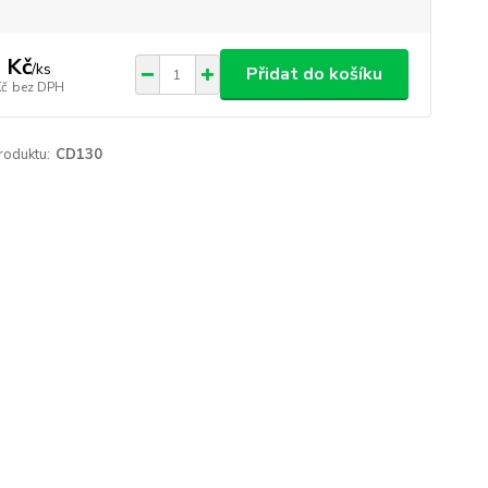
 Kč
/
ks
Přidat do košíku
Kč
bez DPH
roduktu:
CD130