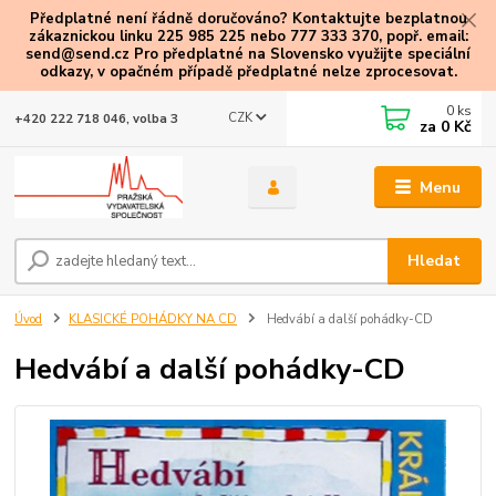
Předplatné není řádně doručováno? Kontaktujte bezplatnou
zákaznickou linku 225 985 225 nebo 777 333 370, popř. email:
send@send.cz Pro předplatné na Slovensko využijte speciální
odkazy
, v opačném případě předplatné nelze zprocesovat.
0
ks
CZK
+420 222 718 046, volba 3
za
0 Kč
Menu
Hledat
Úvod
KLASICKÉ POHÁDKY NA CD
Hedvábí a další pohádky-CD
Hedvábí a další pohádky-CD