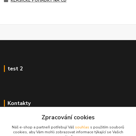
KLASICKÉ POHÁDKY NA CD
test 2
Kontakty
Zákaznická podpora
Zpracování cookies
+420 222 718 046, volba 3
Náš e-shop a partneři potřebují Váš
souhlas
s použitím souborů
cookies, aby Vám mohli zobrazovat informace týkající se Vašich
obchod@casopisyprovas.cz