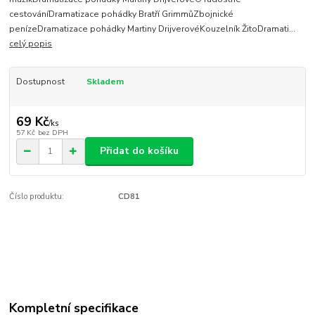
cestováníDramatizace pohádky Bratří GrimmůZbojnické
penízeDramatizace pohádky Martiny DrijverovéKouzelník ŽitoDramati...
celý popis
Dostupnost
Skladem
69 Kč
/
ks
57 Kč
bez DPH
Přidat do košíku
Číslo produktu:
CD81
Kompletní specifikace