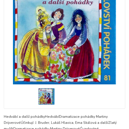
Hedvábí a další pohádkyHedvábíDramatizace pohádky Martiny
DrijverovéÚčinkují: J. Bruder, Lukáš Hlavica, Ema Skálová a dalšíZlatý
mužíkDramatizace pohádky Martiny DrijverovéÓ radostné