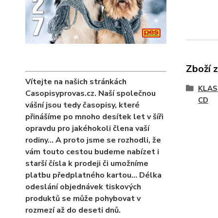
Zboží 
Vítejte na našich stránkách
KLAS
Casopisyprovas.cz. Naší společnou
CD
vášní jsou tedy časopisy, které
přinášíme po mnoho desítek let v šíři
opravdu pro jakéhokoli člena vaší
rodiny… A proto jsme se rozhodli, že
vám touto cestou budeme nabízet i
starší čísla k prodeji či umožníme
platbu předplatného kartou... Délka
odeslání objednávek tiskových
produktů se může pohybovat v
rozmezí až do deseti dnů.