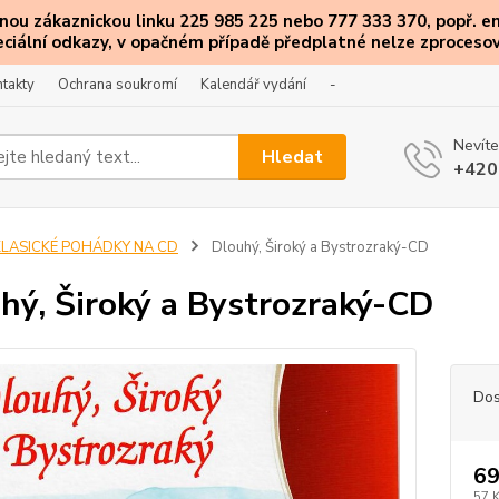
ou zákaznickou linku 225 985 225 nebo 777 333 370, popř. e
eciální
odkazy
, v opačném případě předplatné nelze zprocesov
takty
Ochrana soukromí
Kalendář vydání
-
Nevíte
Hledat
+420
KLASICKÉ POHÁDKY NA CD
Dlouhý, Široký a Bystrozraký-CD
hý, Široký a Bystrozraký-CD
Dos
69
57 