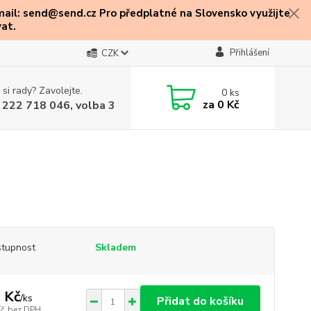
mail: send@send.cz Pro předplatné na Slovensko využijte
at.
Přihlášení
CZK
 si rady? Zavolejte.
0
ks
za
0 Kč
 222 718 046, volba 3
tupnost
Skladem
 Kč
/
ks
Přidat do košíku
Kč
bez DPH