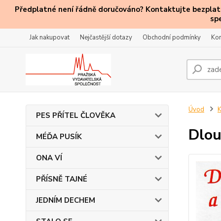
Předplatné není řádně doručováno? Kontaktujte bezplatn
sp
Jak nakupovat
Nejčastější dotazy
Obchodní podmínky
Kon
Úvod
PES PŘÍTEL ČLOVĚKA
Dlou
MÉĎA PUSÍK
ONA VÍ
PŘÍSNĚ TAJNÉ
JEDNÍM DECHEM