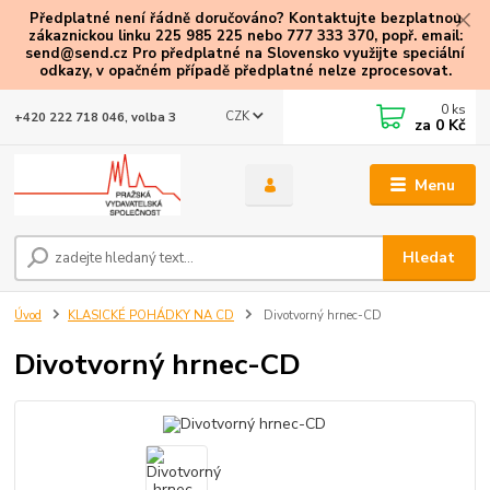
Předplatné není řádně doručováno? Kontaktujte bezplatnou
zákaznickou linku 225 985 225 nebo 777 333 370, popř. email:
send@send.cz Pro předplatné na Slovensko využijte speciální
odkazy
, v opačném případě předplatné nelze zprocesovat.
0
ks
CZK
+420 222 718 046, volba 3
za
0 Kč
Menu
Hledat
Úvod
KLASICKÉ POHÁDKY NA CD
Divotvorný hrnec-CD
Divotvorný hrnec-CD