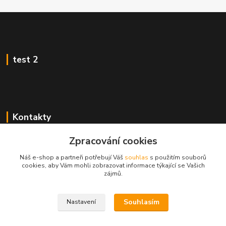
test 2
Kontakty
Zákaznická podpora
Zpracování cookies
+420 222 718 046, volba 3
Náš e-shop a partneři potřebují Váš
souhlas
s použitím souborů
cookies, aby Vám mohli zobrazovat informace týkající se Vašich
obchod@casopisyprovas.cz
zájmů.
Souhlasím
Nastavení