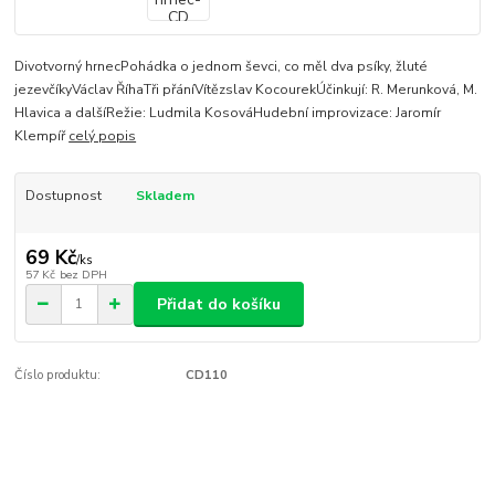
Divotvorný hrnecPohádka o jednom ševci, co měl dva psíky, žluté
jezevčíkyVáclav ŘíhaTři přáníVítězslav KocourekÚčinkují: R. Merunková, M.
Hlavica a dalšíRežie: Ludmila KosováHudební improvizace: Jaromír
Klempíř
celý popis
Dostupnost
Skladem
69 Kč
/
ks
57 Kč
bez DPH
Přidat do košíku
Číslo produktu:
CD110