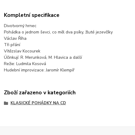
Kompletní specifikace
Divotvorný hrnec
Pohádka o jednom ševci, co měl dva psíky, žluté jezevčíky
Václav Říha
Tři přání
Vítězslav Kocourek
Účinkují: R. Merunková, M. Hlavica a další
Režie: Ludmila Kosová
Hudební improvizace: Jaromír Klempíř
Zboží zařazeno v kategoriích
KLASICKÉ POHÁDKY NA CD