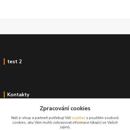
test 2
Kontakty
Zákaznická podpora
Zpracování cookies
+420 222 718 046, volba 3
Náš e-shop a partneři potřebují Váš
souhlas
s použitím souborů
cookies, aby Vám mohli zobrazovat informace týkající se Vašich
obchod@casopisyprovas.cz
zájmů.