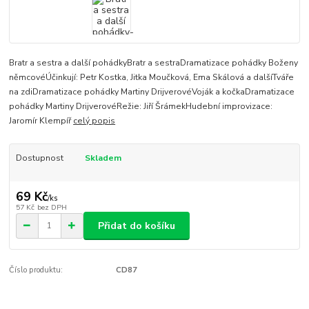
Bratr a sestra a další pohádkyBratr a sestraDramatizace pohádky Boženy
němcovéÚčinkují: Petr Kostka, Jitka Moučková, Ema Skálová a dalšíTváře
na zdiDramatizace pohádky Martiny DrijverovéVoják a kočkaDramatizace
pohádky Martiny DrijverovéRežie: Jiří ŠrámekHudební improvizace:
Jaromír Klempíř
celý popis
Dostupnost
Skladem
69 Kč
/
ks
57 Kč
bez DPH
Přidat do košíku
Číslo produktu:
CD87