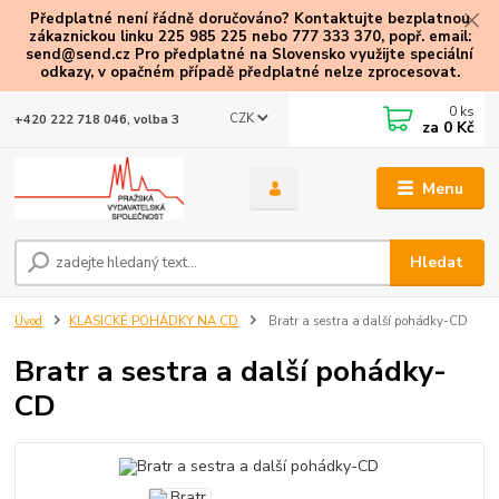
Předplatné není řádně doručováno? Kontaktujte bezplatnou
zákaznickou linku 225 985 225 nebo 777 333 370, popř. email:
send@send.cz Pro předplatné na Slovensko využijte speciální
odkazy
, v opačném případě předplatné nelze zprocesovat.
0
ks
CZK
+420 222 718 046, volba 3
za
0 Kč
Menu
Hledat
Úvod
KLASICKÉ POHÁDKY NA CD
Bratr a sestra a další pohádky-CD
Bratr a sestra a další pohádky-
CD