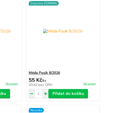
Doprava ZDARMA
Méďa Pusík 8/2026
55 Kč
/
ks
Skladem
Skladem
49 Kč
bez DPH
šíku
Přidat do košíku
Novinka