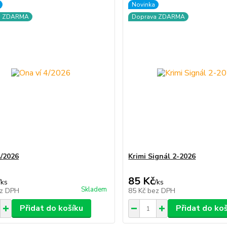
Novinka
a ZDARMA
Doprava ZDARMA
4/2026
Krimi Signál 2-2026
85 Kč
/
ks
/
ks
Skladem
z DPH
85 Kč
bez DPH
Přidat do košíku
Přidat do ko