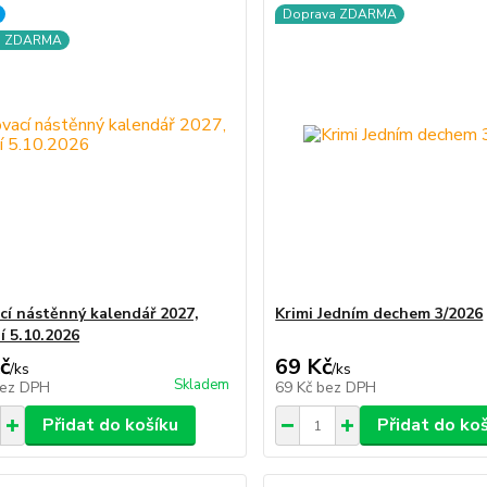
Doprava ZDARMA
a ZDARMA
cí nástěnný kalendář 2027,
Krimi Jedním dechem 3/2026
í 5.10.2026
č
69 Kč
/
ks
/
ks
Skladem
ez DPH
69 Kč
bez DPH
Přidat do košíku
Přidat do ko