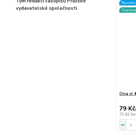
Tým redakcí časopisů Pražské
Novinka
vydavatelské společnosti
Doprav
Ona ví 
79 Kč
71 Kč
be