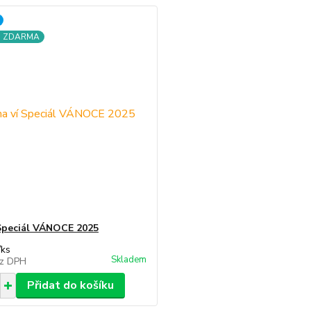
a ZDARMA
Speciál VÁNOCE 2025
/
ks
Skladem
z DPH
Přidat do košíku