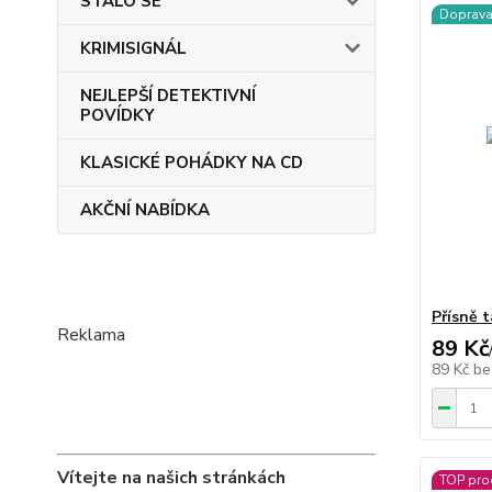
STALO SE
Doprav
KRIMISIGNÁL
NEJLEPŠÍ DETEKTIVNÍ
POVÍDKY
KLASICKÉ POHÁDKY NA CD
AKČNÍ NABÍDKA
Přísně t
Reklama
89 Kč
89 Kč
be
Vítejte na našich stránkách
TOP pro