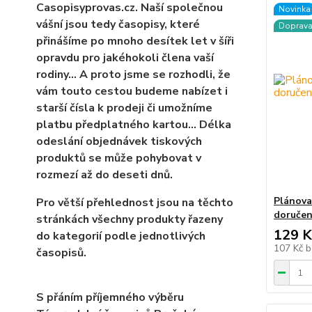
Casopisyprovas.cz. Naší společnou
Novinka
vášní jsou tedy časopisy, které
Doprav
přinášíme po mnoho desítek let v šíři
opravdu pro jakéhokoli člena vaší
rodiny… A proto jsme se rozhodli, že
vám touto cestou budeme nabízet i
starší čísla k prodeji či umožníme
platbu předplatného kartou... Délka
odeslání objednávek tiskových
produktů se může pohybovat v
rozmezí až do deseti dnů.
Plánova
Pro větší přehlednost jsou na těchto
doručen
stránkách všechny produkty řazeny
129 K
do kategorií podle jednotlivých
107 Kč
b
časopisů.
S přáním příjemného výběru