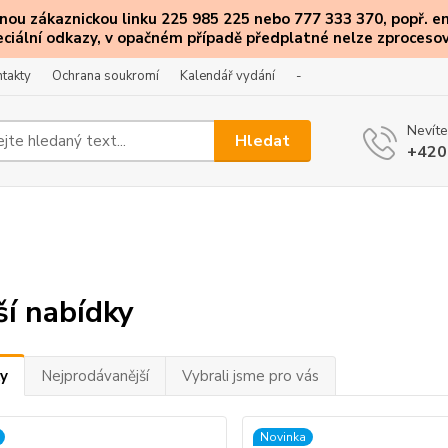
ou zákaznickou linku 225 985 225 nebo 777 333 370, popř. e
eciální
odkazy
, v opačném případě předplatné nelze zprocesov
takty
Ochrana soukromí
Kalendář vydání
-
Nevíte
Hledat
+420
ší nabídky
y
Nejprodávanější
Vybrali jsme pro vás
Novinka