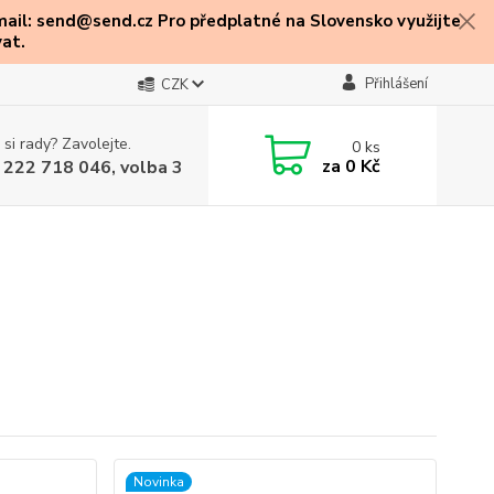
mail: send@send.cz Pro předplatné na Slovensko využijte
at.
Přihlášení
CZK
 si rady? Zavolejte.
0
ks
za
0 Kč
 222 718 046, volba 3
Novinka