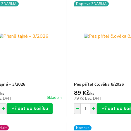
a ZDARMA
Doprava ZDARMA
ajné – 3/2026
Pes přítel člověka 8/2026
89 Kč
/
ks
/
ks
Skladem
z DPH
79 Kč
bez DPH
Přidat do košíku
Přidat do ko
dukt
Novinka