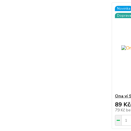
Novinka
Doprav
Ona ví 
89 Kč
79 Kč
be