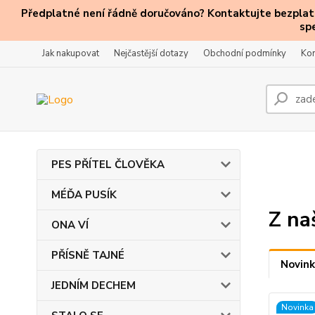
Předplatné není řádně doručováno? Kontaktujte bezplatn
sp
Jak nakupovat
Nejčastější dotazy
Obchodní podmínky
Kon
PES PŘÍTEL ČLOVĚKA
MÉĎA PUSÍK
Z na
ONA VÍ
PŘÍSNĚ TAJNÉ
Novink
JEDNÍM DECHEM
Novinka